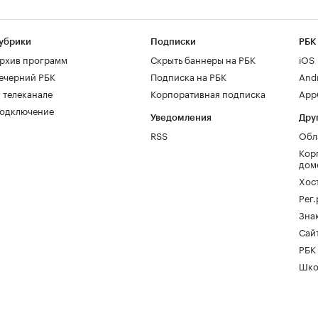
убрики
Подписки
РБК
рхив программ
Скрыть баннеры на РБК
iOS
ечерний РБК
Подписка на РБК
And
 телеканале
Корпоративная подписка
AppG
одключение
Уведомления
Дру
RSS
Обл
Кор
дом
Хос
Рег
Зна
Сайт
РБК
Шко