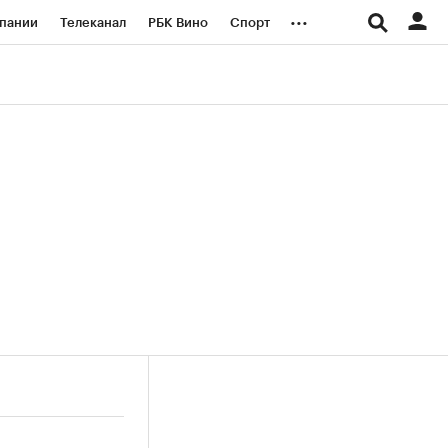
...
пании
Телеканал
РБК Вино
Спорт
ые проекты
Город
Стиль
Крипто
Спецпроекты СПб
логии и медиа
Финансы