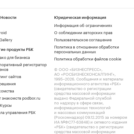
 Новости
Юридическая информация
Информация об ограничениях
roid
О соблюдении авторских прав
allery
Пользовательское соглашение
Политика в отношении обработки
гие продукты РБК
персональных данных
ако для бизнеса
Политика обработки файлов cookie
поративный регистратор
енов
© ООО «БИЗНЕСПРЕСС»,
АО «РОСБИЗНЕСКОНСАЛТИНГ»,
тинг сайтов
1995–2026
. Сообщения и материалы
.решения
информационного агентства «РБК»
(свидетельство о регистрации
комства
средства массовой информации
 знакомств podbor.ru
выдано Федеральной службой
по надзору в сфере связи,
 Курсы
информационных технологий
ла управления РБК
и массовых коммуникаций
(Роскомнадзор) 09.12.2015 за номером
ИА №ФС77-63848) и сетевого издания
«РБК» (свидетельство о регистрации
средства массовой информации