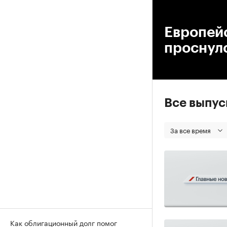
00
Европей
проснул
Все выпу
За все время
Как облигационный долг помог