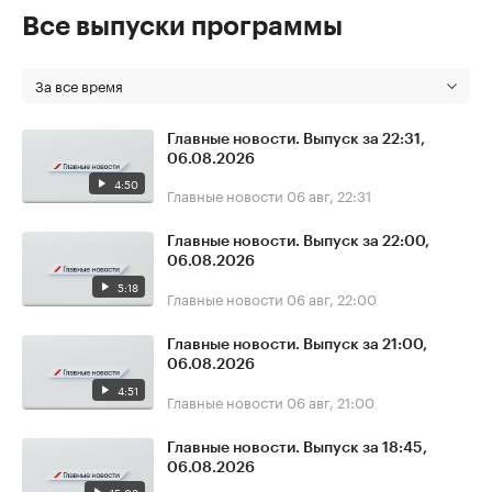
Все выпуски программы
За все время
Главные новости. Выпуск за 22:31,
06.08.2026
4:50
Главные новости
06 авг, 22:31
Главные новости. Выпуск за 22:00,
06.08.2026
5:18
Главные новости
06 авг, 22:00
Главные новости. Выпуск за 21:00,
06.08.2026
4:51
Главные новости
06 авг, 21:00
Главные новости. Выпуск за 18:45,
06.08.2026