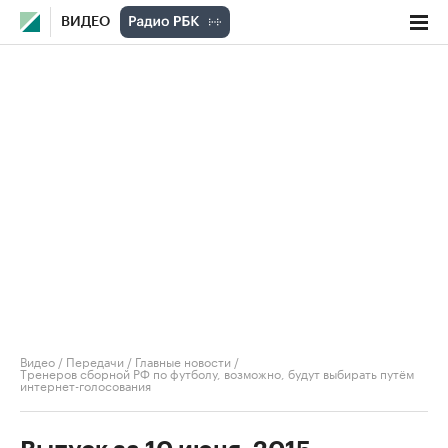
ВИДЕО
Видео
/
Передачи
/
Главные новости
/
Тренеров сборной РФ по футболу, возможно, будут выбирать путём
интернет-голосования