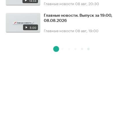
14:54
Главные новости
08 авг, 20:30
Главные новости. Выпуск за 19:00,
08.08.2026
5:00
Главные новости
08 авг, 19:00