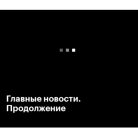
00:00
/
00:00
Главные новости.
Продолжение