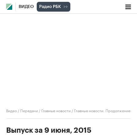
ВИДЕО
Видео
/
Передачи
/
Главные новости
/
Главные новости. Продолжение
Выпуск за 9 июня, 2015