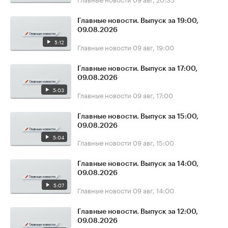
Главные новости. Выпуск за 19:00,
09.08.2026
5:12
Главные новости
09 авг, 19:00
Главные новости. Выпуск за 17:00,
09.08.2026
5:03
Главные новости
09 авг, 17:00
Главные новости. Выпуск за 15:00,
09.08.2026
5:04
Главные новости
09 авг, 15:00
Главные новости. Выпуск за 14:00,
09.08.2026
5:07
Главные новости
09 авг, 14:00
Главные новости. Выпуск за 12:00,
09.08.2026