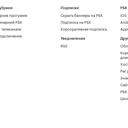
убрики
Подписки
РБК
рхив программ
Скрыть баннеры на РБК
iOS
ечерний РБК
Подписка на РБК
And
 телеканале
Корпоративная подписка
AppG
одключение
Уведомления
Дру
RSS
Обл
Кор
дом
Хос
Рег
Зна
Сайт
РБК
Шко