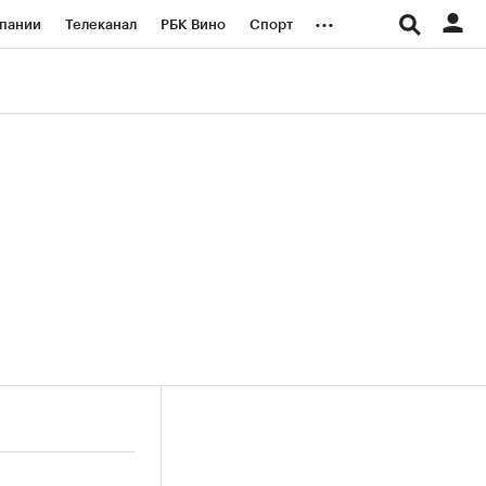
...
пании
Телеканал
РБК Вино
Спорт
ые проекты
Город
Стиль
Крипто
Спецпроекты СПб
логии и медиа
Финансы