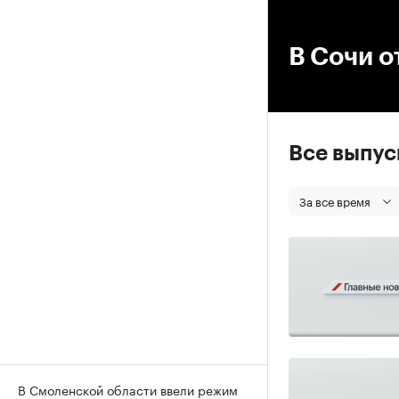
00
В Сочи о
Все выпу
За все время
В Смоленской области ввели режим