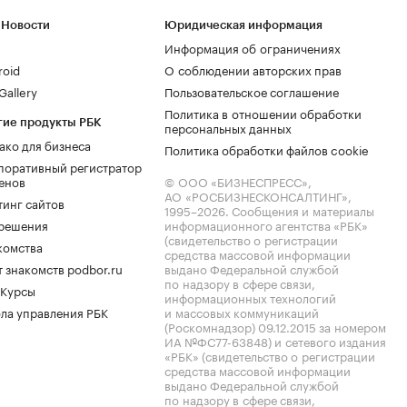
 Новости
Юридическая информация
Информация об ограничениях
roid
О соблюдении авторских прав
allery
Пользовательское соглашение
Политика в отношении обработки
гие продукты РБК
персональных данных
ако для бизнеса
Политика обработки файлов cookie
поративный регистратор
енов
© ООО «БИЗНЕСПРЕСС»,
АО «РОСБИЗНЕСКОНСАЛТИНГ»,
тинг сайтов
1995–2026
. Сообщения и материалы
.решения
информационного агентства «РБК»
(свидетельство о регистрации
комства
средства массовой информации
 знакомств podbor.ru
выдано Федеральной службой
по надзору в сфере связи,
 Курсы
информационных технологий
ла управления РБК
и массовых коммуникаций
(Роскомнадзор) 09.12.2015 за номером
ИА №ФС77-63848) и сетевого издания
«РБК» (свидетельство о регистрации
средства массовой информации
выдано Федеральной службой
по надзору в сфере связи,