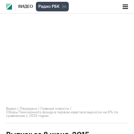
ВИДЕО
Видео
/
Передачи
/
Главные новости
/
Сборы Пенсионного фонда в первом квартале выросли на 6% по
сравнению с 2014 годом