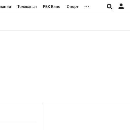
...
пании
Телеканал
РБК Вино
Спорт
ые проекты
Город
Стиль
Крипто
Спецпроекты СПб
логии и медиа
Финансы