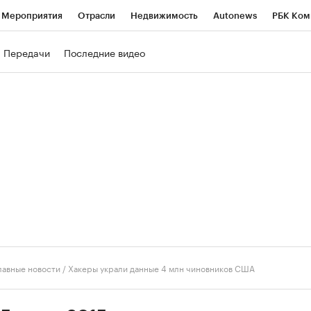
Мероприятия
Отрасли
Недвижимость
Autonews
РБК Ком
ние
РБК Курсы
РБК Life
Тренды
Визионеры
Национальн
Передачи
Последние видео
б
Исследования
Кредитные рейтинги
Франшизы
Газета
роверка контрагентов
Политика
Экономика
Бизнес
Техно
лавные новости
/
Хакеры украли данные 4 млн чиновников США