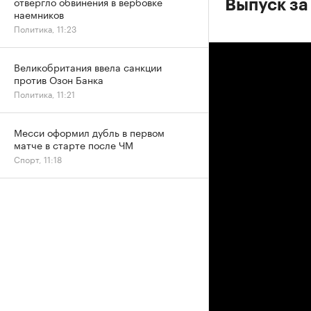
отвергло обвинения в вербовке
Выпуск за
наемников
Политика, 11:23
Великобритания ввела санкции
против Озон Банка
Политика, 11:21
Месси оформил дубль в первом
матче в старте после ЧМ
Спорт, 11:18