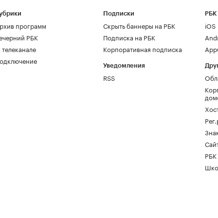
убрики
Подписки
РБК
рхив программ
Скрыть баннеры на РБК
iOS
ечерний РБК
Подписка на РБК
And
 телеканале
Корпоративная подписка
AppG
одключение
Уведомления
Дру
RSS
Обл
Кор
дом
Хос
Рег
Зна
Сайт
РБК
Шко