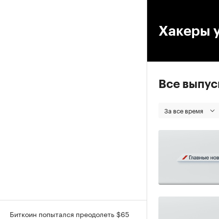
00
Хакеры 
Все выпу
За все время
Биткоин попытался преодолеть $65