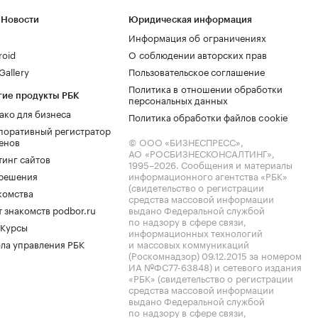
 Новости
Юридическая информация
Информация об ограничениях
roid
О соблюдении авторских прав
allery
Пользовательское соглашение
Политика в отношении обработки
гие продукты РБК
персональных данных
ако для бизнеса
Политика обработки файлов cookie
поративный регистратор
енов
© ООО «БИЗНЕСПРЕСС»,
АО «РОСБИЗНЕСКОНСАЛТИНГ»,
тинг сайтов
1995–2026
. Сообщения и материалы
.решения
информационного агентства «РБК»
(свидетельство о регистрации
комства
средства массовой информации
 знакомств podbor.ru
выдано Федеральной службой
по надзору в сфере связи,
 Курсы
информационных технологий
ла управления РБК
и массовых коммуникаций
(Роскомнадзор) 09.12.2015 за номером
ИА №ФС77-63848) и сетевого издания
«РБК» (свидетельство о регистрации
средства массовой информации
выдано Федеральной службой
по надзору в сфере связи,