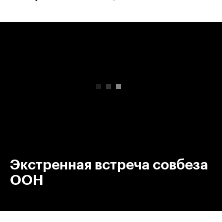
00:00
/
00:00
Экстренная встреча совбеза
ООН