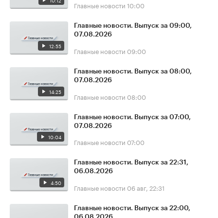
10:12
Главные новости
10:00
Главные новости. Выпуск за 09:00,
07.08.2026
12:55
Главные новости
09:00
Главные новости. Выпуск за 08:00,
07.08.2026
14:25
Главные новости
08:00
Главные новости. Выпуск за 07:00,
07.08.2026
10:04
Главные новости
07:00
Главные новости. Выпуск за 22:31,
06.08.2026
4:50
Главные новости
06 авг, 22:31
Главные новости. Выпуск за 22:00,
06.08.2026