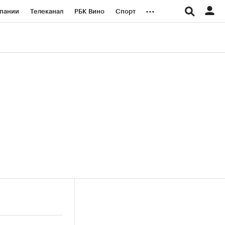
...
пании
Телеканал
РБК Вино
Спорт
ые проекты
Город
Стиль
Крипто
Спецпроекты СПб
логии и медиа
Финансы