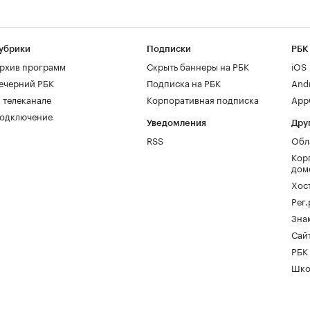
убрики
Подписки
РБК
рхив программ
Скрыть баннеры на РБК
iOS
ечерний РБК
Подписка на РБК
And
 телеканале
Корпоративная подписка
AppG
одключение
Уведомления
Дру
RSS
Обл
Кор
дом
Хос
Рег
Зна
Сайт
РБК
Шко