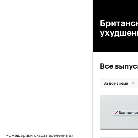
00
Британс
ухудшен
Все выпу
За все время
«Смешарики сквозь вселенные»