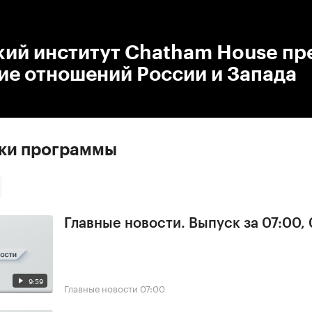
:00
/
00:00
кий институт Chatham House пр
ие отношений России и Запада
ски программы
Главные новости. Выпуск за 07:00,
9:59
Главные новости
07:00