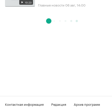
10:23
Главные новости
06 авг, 14:00
Контактная информация
Редакция
Архив программ