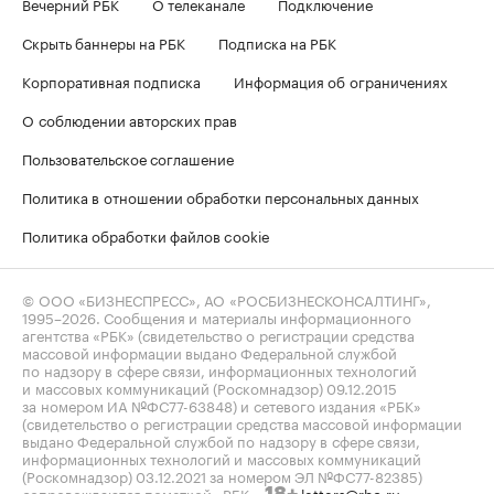
Вечерний РБК
О телеканале
Подключение
Скрыть баннеры на РБК
Подписка на РБК
Корпоративная подписка
Информация об ограничениях
О соблюдении авторских прав
Пользовательское соглашение
Политика в отношении обработки персональных данных
Политика обработки файлов cookie
© ООО «БИЗНЕСПРЕСС», АО «РОСБИЗНЕСКОНСАЛТИНГ»,
1995–2026
. Сообщения и материалы информационного
агентства «РБК» (свидетельство о регистрации средства
массовой информации выдано Федеральной службой
по надзору в сфере связи, информационных технологий
и массовых коммуникаций (Роскомнадзор) 09.12.2015
за номером ИА №ФС77-63848) и сетевого издания «РБК»
(свидетельство о регистрации средства массовой информации
выдано Федеральной службой по надзору в сфере связи,
информационных технологий и массовых коммуникаций
(Роскомнадзор) 03.12.2021 за номером ЭЛ №ФС77-82385)
сопровождаются пометкой «РБК».
letters@rbc.ru
18+