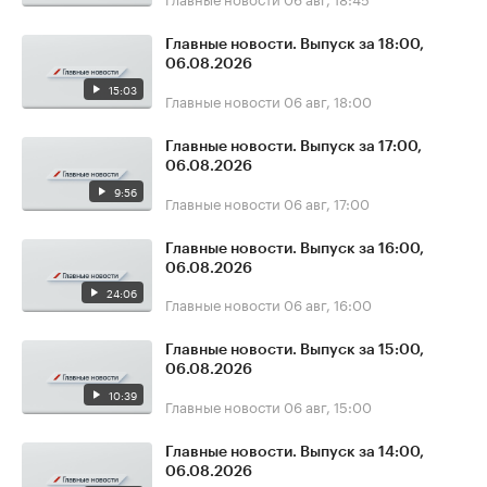
Главные новости. Выпуск за 18:00,
06.08.2026
15:03
Главные новости
06 авг, 18:00
Главные новости. Выпуск за 17:00,
06.08.2026
9:56
Главные новости
06 авг, 17:00
Главные новости. Выпуск за 16:00,
06.08.2026
24:06
Главные новости
06 авг, 16:00
Главные новости. Выпуск за 15:00,
06.08.2026
10:39
Главные новости
06 авг, 15:00
Главные новости. Выпуск за 14:00,
06.08.2026