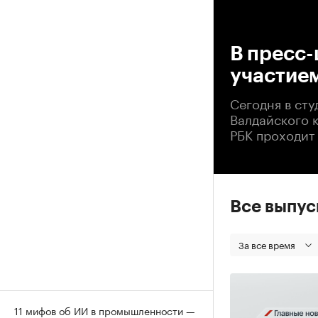
00
В пресс-
участием
Сегодня в ст
Валдайского к
РБК проходит
Все выпу
За все время
11 мифов об ИИ в промышленности —