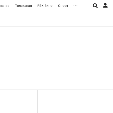
...
пании
Телеканал
РБК Вино
Спорт
ые проекты
Город
Стиль
Крипто
Спецпроекты СПб
логии и медиа
Финансы