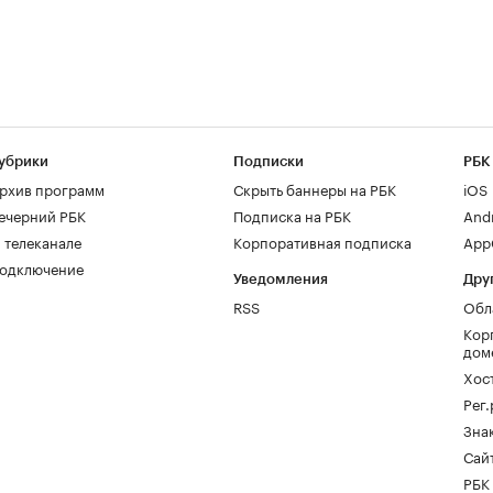
убрики
Подписки
РБК
рхив программ
Скрыть баннеры на РБК
iOS
ечерний РБК
Подписка на РБК
And
 телеканале
Корпоративная подписка
AppG
одключение
Уведомления
Дру
RSS
Обл
Кор
дом
Хос
Рег
Зна
Сайт
РБК