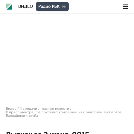
ВИДЕО
Видео
/
Передачи
/
Главные новости
/
В пресс-центре РБК проходит конференция с участием экспертов
Валдайского клуба