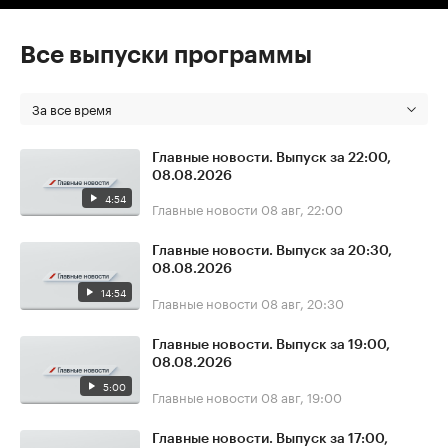
Все выпуски программы
За все время
Главные новости. Выпуск за 22:00,
08.08.2026
4:54
Главные новости
08 авг, 22:00
Главные новости. Выпуск за 20:30,
08.08.2026
14:54
Главные новости
08 авг, 20:30
Главные новости. Выпуск за 19:00,
08.08.2026
5:00
Главные новости
08 авг, 19:00
Главные новости. Выпуск за 17:00,