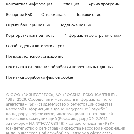
Контактная информация
Редакция
Архив программ
Вечерний РБК
О телеканале
Подключение
Скрыть баннеры на РБК
Подписка на РБК
Корпоративная подписка
Информация об ограничениях
О соблюдении авторских прав
Пользовательское соглашение
Политика в отношении обработки персональных данных
Политика обработки файлов cookie
© ООО «БИЗНЕСПРЕСС», АО «РОСБИЗНЕСКОНСАЛТИНГ»,
1995–2026
. Сообщения и материалы информационного
агентства «РБК» (свидетельство о регистрации средства
массовой информации выдано Федеральной службой
по надзору в сфере связи, информационных технологий
и массовых коммуникаций (Роскомнадзор) 09.12.2015
за номером ИА №ФС77-63848) и сетевого издания «РБК»
(свидетельство о регистрации средства массовой информации
выдано Федеральной службой по надзору в сфере связи,