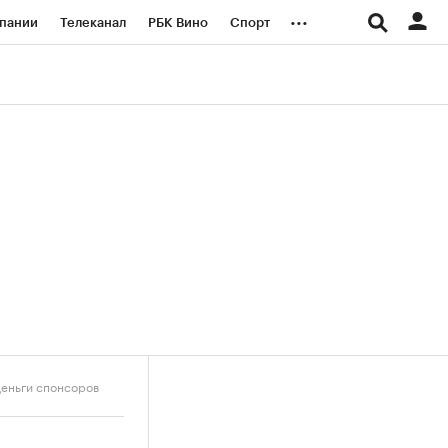
...
пании
Телеканал
РБК Вино
Спорт
ые проекты
Город
Стиль
Крипто
Спецпроекты СПб
логии и медиа
Финансы
деньги спонсоров