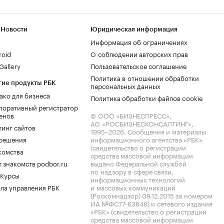
 Новости
Юридическая информация
Информация об ограничениях
roid
О соблюдении авторских прав
allery
Пользовательское соглашение
Политика в отношении обработки
гие продукты РБК
персональных данных
ако для бизнеса
Политика обработки файлов cookie
поративный регистратор
енов
© ООО «БИЗНЕСПРЕСС»,
АО «РОСБИЗНЕСКОНСАЛТИНГ»,
тинг сайтов
1995–2026
. Сообщения и материалы
.решения
информационного агентства «РБК»
(свидетельство о регистрации
комства
средства массовой информации
 знакомств podbor.ru
выдано Федеральной службой
по надзору в сфере связи,
 Курсы
информационных технологий
ла управления РБК
и массовых коммуникаций
(Роскомнадзор) 09.12.2015 за номером
ИА №ФС77-63848) и сетевого издания
«РБК» (свидетельство о регистрации
средства массовой информации