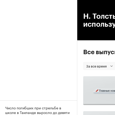
00
Н. Толст
использу
Все выпу
За все время
Число погибших при стрельбе в
школе в Таиланде выросло до девяти