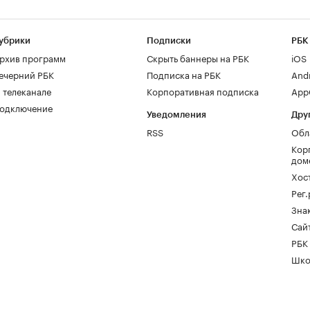
убрики
Подписки
РБК
рхив программ
Скрыть баннеры на РБК
iOS
ечерний РБК
Подписка на РБК
And
 телеканале
Корпоративная подписка
AppG
одключение
Уведомления
Дру
RSS
Обл
Кор
дом
Хос
Рег
Зна
Сайт
РБК
Шко