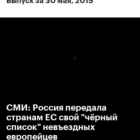
Выпуск за 30 мая, 2015
00:00
/
00:00
СМИ: Россия передала
странам ЕС свой "чёрный
список" невъездных
европейцев