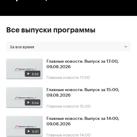
Все выпуски программы
За все время
Главные новости. Выпуск за 17:00,
09.08.2026
5:03
Главные новости
17:00
Главные новости. Выпуск за 15:00,
09.08.2026
5:04
Главные новости
15:00
Главные новости. Выпуск за 14:00,
09.08.2026
5:07
Главные новости
14:00