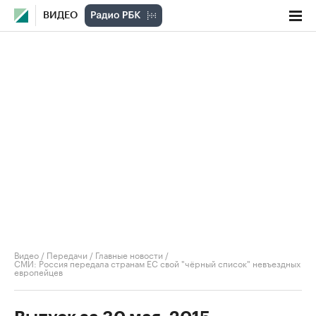
ВИДЕО
Видео
/
Передачи
/
Главные новости
/
СМИ: Россия передала странам ЕС свой "чёрный список" невъездных
европейцев