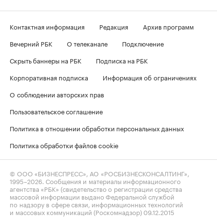
Контактная информация
Редакция
Архив программ
Вечерний РБК
О телеканале
Подключение
Скрыть баннеры на РБК
Подписка на РБК
Корпоративная подписка
Информация об ограничениях
О соблюдении авторских прав
Пользовательское соглашение
Политика в отношении обработки персональных данных
Политика обработки файлов cookie
© ООО «БИЗНЕСПРЕСС», АО «РОСБИЗНЕСКОНСАЛТИНГ»,
1995–2026
. Сообщения и материалы информационного
агентства «РБК» (свидетельство о регистрации средства
массовой информации выдано Федеральной службой
по надзору в сфере связи, информационных технологий
и массовых коммуникаций (Роскомнадзор) 09.12.2015