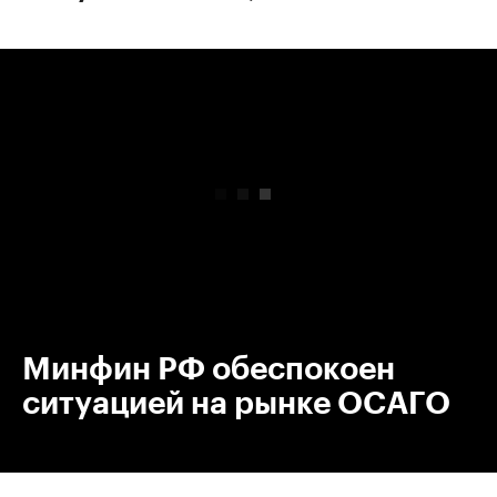
00:00
/
00:00
Минфин РФ обеспокоен
ситуацией на рынке ОСАГО