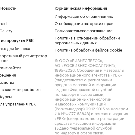
 Новости
Юридическая информация
Информация об ограничениях
roid
О соблюдении авторских прав
allery
Пользовательское соглашение
Политика в отношении обработки
гие продукты РБК
персональных данных
ако для бизнеса
Политика обработки файлов cookie
поративный регистратор
енов
© ООО «БИЗНЕСПРЕСС»,
АО «РОСБИЗНЕСКОНСАЛТИНГ»,
тинг сайтов
1995–2026
. Сообщения и материалы
.решения
информационного агентства «РБК»
(свидетельство о регистрации
комства
средства массовой информации
 знакомств podbor.ru
выдано Федеральной службой
по надзору в сфере связи,
 Курсы
информационных технологий
ла управления РБК
и массовых коммуникаций
(Роскомнадзор) 09.12.2015 за номером
ИА №ФС77-63848) и сетевого издания
«РБК» (свидетельство о регистрации
средства массовой информации
выдано Федеральной службой
по надзору в сфере связи,