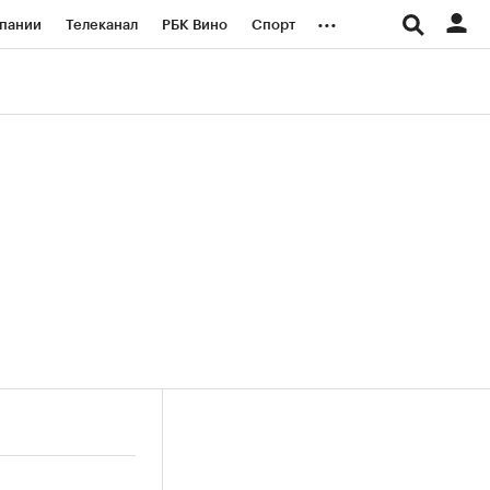
...
пании
Телеканал
РБК Вино
Спорт
ые проекты
Город
Стиль
Крипто
Спецпроекты СПб
логии и медиа
Финансы