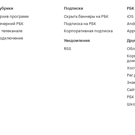
убрики
Подписки
РБК
рхив программ
Скрыть баннеры на РБК
iOS
ечерний РБК
Подписка на РБК
And
 телеканале
Корпоративная подписка
AppG
одключение
Уведомления
Дру
RSS
Обл
Кор
дом
Хос
Рег
Зна
Сайт
РБК
Шко