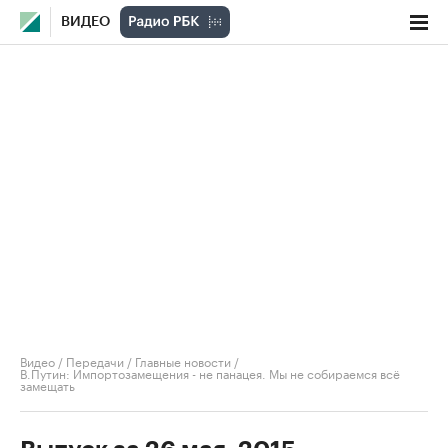
ВИДЕО
Видео
/
Передачи
/
Главные новости
/
В.Путин: Импортозамещения - не панацея. Мы не собираемся всё
замещать