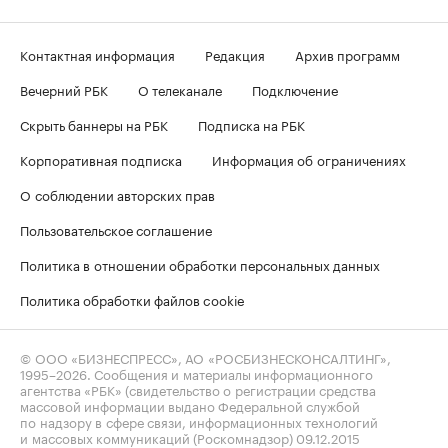
Контактная информация
Редакция
Архив программ
Вечерний РБК
О телеканале
Подключение
Скрыть баннеры на РБК
Подписка на РБК
Корпоративная подписка
Информация об ограничениях
О соблюдении авторских прав
Пользовательское соглашение
Политика в отношении обработки персональных данных
Политика обработки файлов cookie
© ООО «БИЗНЕСПРЕСС», АО «РОСБИЗНЕСКОНСАЛТИНГ»,
1995–2026
. Сообщения и материалы информационного
агентства «РБК» (свидетельство о регистрации средства
массовой информации выдано Федеральной службой
по надзору в сфере связи, информационных технологий
и массовых коммуникаций (Роскомнадзор) 09.12.2015