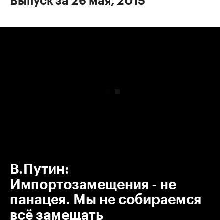
Выпуск за 26 мая, 2015
00:00
/
00:00
В.Путин:
Импортозамещения - не
панацея. Мы не собираемся
всё замещать