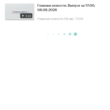
Главные новости. Выпуск за 17:00,
08.08.2026
5:23
Главные новости
08 авг, 17:00