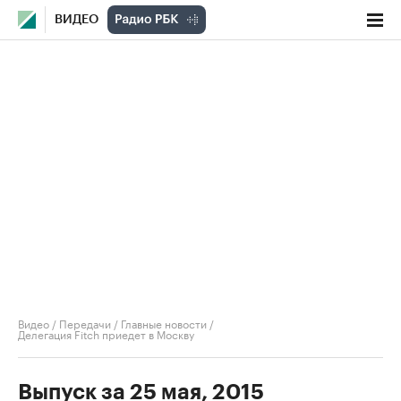
ВИДЕО
Видео
/
Передачи
/
Главные новости
/
Делегация Fitch приедет в Москву
Выпуск за 25 мая, 2015