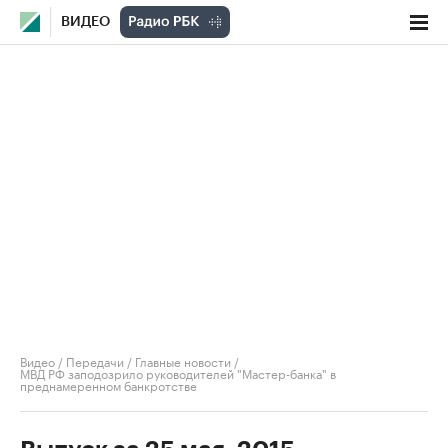
ВИДЕО
Видео
/
Передачи
/
Главные новости
/
МВД РФ заподозрило руководителей "Мастер-банка" в
преднамеренном банкротстве