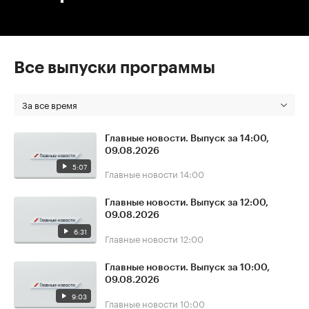
Все выпуски программы
За все время
Главные новости. Выпуск за 14:00,
09.08.2026
5:07
Главные новости
14:00
Главные новости. Выпуск за 12:00,
09.08.2026
6:31
Главные новости
12:00
Главные новости. Выпуск за 10:00,
09.08.2026
9:03
Главные новости
10:00