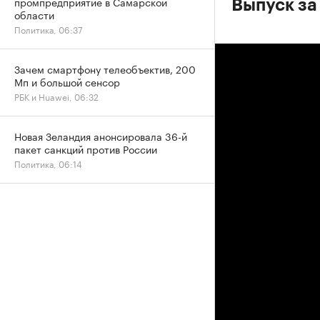
промпредприятие в Самарской
Выпуск за
области
Политика, 06:37
Зачем смартфону телеобъектив, 200
Мп и большой сенсор
РБК и Huawei, 06:32
Новая Зеландия анонсировала 36-й
пакет санкций против России
Политика, 06:14