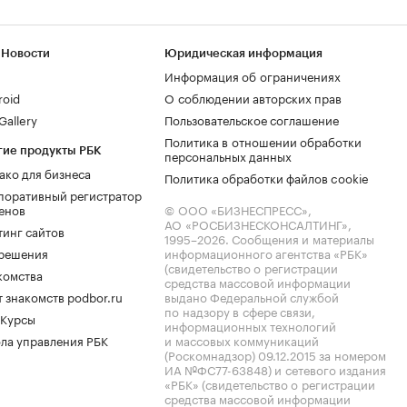
 Новости
Юридическая информация
Информация об ограничениях
roid
О соблюдении авторских прав
allery
Пользовательское соглашение
Политика в отношении обработки
гие продукты РБК
персональных данных
ако для бизнеса
Политика обработки файлов cookie
поративный регистратор
енов
© ООО «БИЗНЕСПРЕСС»,
АО «РОСБИЗНЕСКОНСАЛТИНГ»,
тинг сайтов
1995–2026
. Сообщения и материалы
.решения
информационного агентства «РБК»
(свидетельство о регистрации
комства
средства массовой информации
 знакомств podbor.ru
выдано Федеральной службой
по надзору в сфере связи,
 Курсы
информационных технологий
ла управления РБК
и массовых коммуникаций
(Роскомнадзор) 09.12.2015 за номером
ИА №ФС77-63848) и сетевого издания
«РБК» (свидетельство о регистрации
средства массовой информации