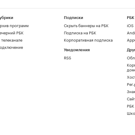
убрики
Подписки
РБК
рхив программ
Скрыть баннеры на РБК
iOS
ечерний РБК
Подписка на РБК
And
 телеканале
Корпоративная подписка
AppG
одключение
Уведомления
Дру
RSS
Обл
Кор
дом
Хос
Рег
Зна
Сайт
РБК
Шко