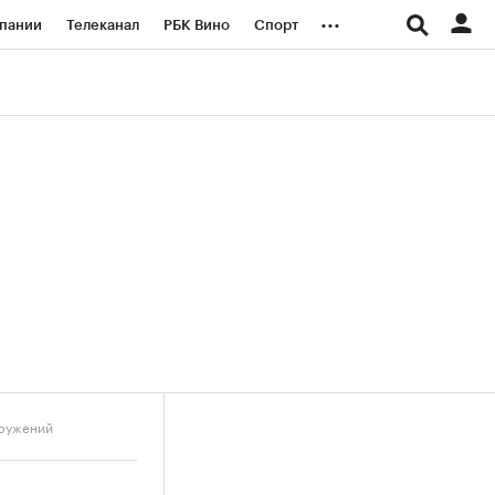
...
пании
Телеканал
РБК Вино
Спорт
ые проекты
Город
Стиль
Крипто
Спецпроекты СПб
логии и медиа
Финансы
оружений