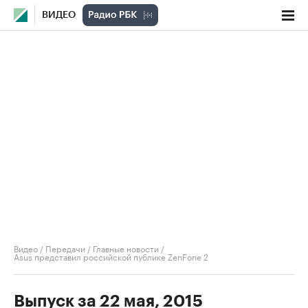
ВИДЕО
Видео
/
Передачи
/
Главные новости
/
Asus представил российской публике ZenFone 2
Выпуск за 22 мая, 2015