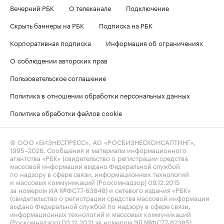
Вечерний РБК
О телеканале
Подключение
Скрыть баннеры на РБК
Подписка на РБК
Корпоративная подписка
Информация об ограничениях
О соблюдении авторских прав
Пользовательское соглашение
Политика в отношении обработки персональных данных
Политика обработки файлов cookie
© ООО «БИЗНЕСПРЕСС», АО «РОСБИЗНЕСКОНСАЛТИНГ»,
1995–2026
. Сообщения и материалы информационного
агентства «РБК» (свидетельство о регистрации средства
массовой информации выдано Федеральной службой
по надзору в сфере связи, информационных технологий
и массовых коммуникаций (Роскомнадзор) 09.12.2015
за номером ИА №ФС77-63848) и сетевого издания «РБК»
(свидетельство о регистрации средства массовой информации
выдано Федеральной службой по надзору в сфере связи,
информационных технологий и массовых коммуникаций
(Роскомнадзор) 03.12.2021 за номером ЭЛ №ФС77-82385)