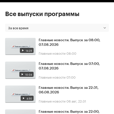
Все выпуски программы
За все время
Главные новости. Выпуск за 08:00,
07.08.2026
14:25
Главные новости
08:00
Главные новости. Выпуск за 07:00,
07.08.2026
10:04
Главные новости
07:00
Главные новости. Выпуск за 22:31,
06.08.2026
4:50
Главные новости
06 авг, 22:31
Главные новости. Выпуск за 22:00,