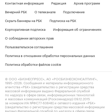
Контактная информация
Редакция
Архив программ
Вечерний РБК
О телеканале
Подключение
Скрыть баннеры на РБК
Подписка на РБК
Корпоративная подписка
Информация об ограничениях
О соблюдении авторских прав
Пользовательское соглашение
Политика в отношении обработки персональных данных
Политика обработки файлов cookie
© ООО «БИЗНЕСПРЕСС», АО «РОСБИЗНЕСКОНСАЛТИНГ»,
1995–2026
. Сообщения и материалы информационного
агентства «РБК» (свидетельство о регистрации средства
массовой информации выдано Федеральной службой
по надзору в сфере связи, информационных технологий
и массовых коммуникаций (Роскомнадзор) 09.12.2015
за номером ИА №ФС77-63848) и сетевого издания «РБК»
(свидетельство о регистрации средства массовой информации
выдано Федеральной службой по надзору в сфере связи,