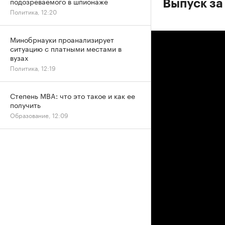
подозреваемого в шпионаже
Выпуск за 
Политика, 12:20
Минобрнауки проанализирует
ситуацию с платными местами в
вузах
Политика, 12:19
Степень MBA: что это такое и как ее
получить
Образование, 12:09