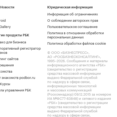
 Новости
Юридическая информация
Информация об ограничениях
roid
О соблюдении авторских прав
allery
Пользовательское соглашение
Политика в отношении обработки
гие продукты РБК
персональных данных
ако для бизнеса
Политика обработки файлов cookie
поративный регистратор
енов
© ООО «БИЗНЕСПРЕСС»,
АО «РОСБИЗНЕСКОНСАЛТИНГ»,
тинг сайтов
1995–2026
. Сообщения и материалы
.решения
информационного агентства «РБК»
(свидетельство о регистрации
комства
средства массовой информации
 знакомств podbor.ru
выдано Федеральной службой
по надзору в сфере связи,
 Курсы
информационных технологий
ла управления РБК
и массовых коммуникаций
(Роскомнадзор) 09.12.2015 за номером
ИА №ФС77-63848) и сетевого издания
«РБК» (свидетельство о регистрации
средства массовой информации
выдано Федеральной службой
по надзору в сфере связи,