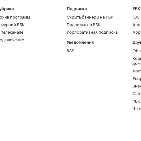
убрики
Подписки
РБК
рхив программ
Скрыть баннеры на РБК
iOS
ечерний РБК
Подписка на РБК
And
 телеканале
Корпоративная подписка
AppG
одключение
Уведомления
Дру
RSS
Обл
Кор
дом
Хос
Рег
Зна
Сайт
РБК
Шко