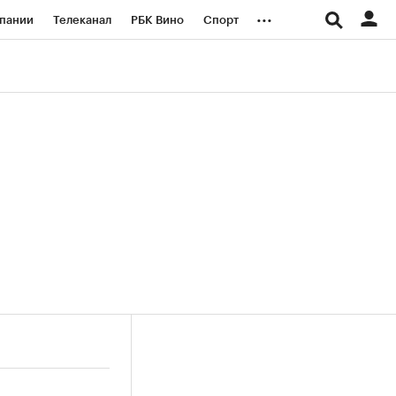
...
пании
Телеканал
РБК Вино
Спорт
ые проекты
Город
Стиль
Крипто
Спецпроекты СПб
логии и медиа
Финансы