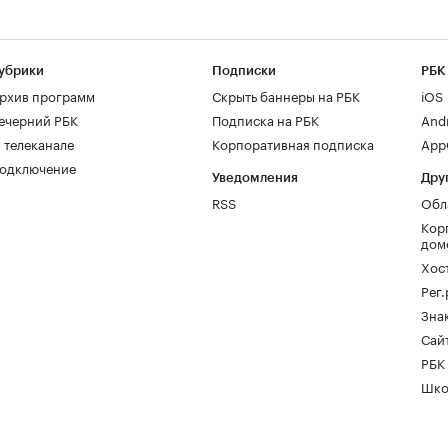
убрики
Подписки
РБК
рхив программ
Скрыть баннеры на РБК
iOS
ечерний РБК
Подписка на РБК
And
 телеканале
Корпоративная подписка
AppG
одключение
Уведомления
Дру
RSS
Обл
Кор
дом
Хос
Рег
Зна
Сайт
РБК
Шко