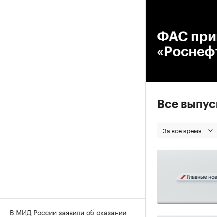
00
ФАС при
«Роснефт
Все выпу
За все время
В МИД России заявили об оказании