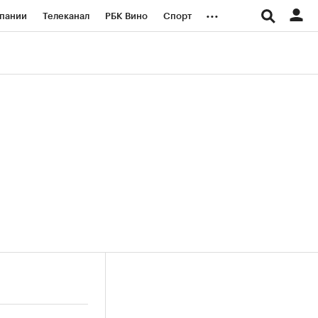
...
пании
Телеканал
РБК Вино
Спорт
ые проекты
Город
Стиль
Крипто
Спецпроекты СПб
логии и медиа
Финансы