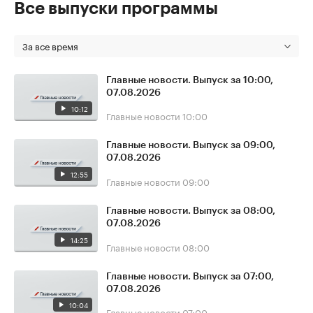
Все выпуски программы
За все время
Главные новости. Выпуск за 10:00,
07.08.2026
10:12
Главные новости
10:00
Главные новости. Выпуск за 09:00,
07.08.2026
12:55
Главные новости
09:00
Главные новости. Выпуск за 08:00,
07.08.2026
14:25
Главные новости
08:00
Главные новости. Выпуск за 07:00,
07.08.2026
10:04
Главные новости
07:00