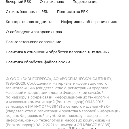
Вечерний РБК
О телеканале
Подключение
Скрыть баннеры на РБК
Подписка на РБК
Корпоративная подписка
Информация об ограничениях
О соблюдении авторских прав
Пользовательское соглашение
Политика в отношении обработки персональных данных
Политика обработки файлов cookie
© ООО «БИЗНЕСПРЕСС», АО «РОСБИЗНЕСКОНСАЛТИНГ»,
1995–2026
. Сообщения и материалы информационного
агентства «РБК» (свидетельство о регистрации средства
массовой информации выдано Федеральной службой
по надзору в сфере связи, информационных технологий
и массовых коммуникаций (Роскомнадзор) 09.12.2015
за номером ИА №ФС77-63848) и сетевого издания «РБК»
(свидетельство о регистрации средства массовой информации
выдано Федеральной службой по надзору в сфере связи,
информационных технологий и массовых коммуникаций
(Роскомнадзор) 03.12.2021 за номером ЭЛ №ФС77-82385)
сопровождаются пометкой «РБК».
letters@rbc.ru
18+