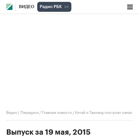
ВИДЕО
Видео
/
Передачи
/
Главные новости
/
Китай и Таиланд построят канал
Выпуск за 19 мая, 2015