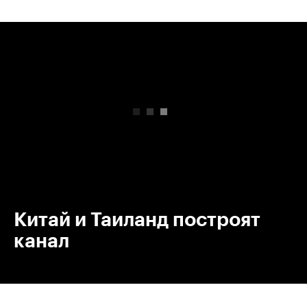
00:00
/
00:00
Китай и Таиланд построят
канал