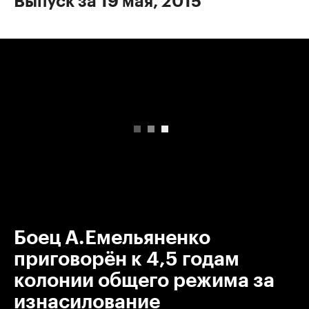
Выпуск за 19 мая, 2015
00:00
/
00:00
Боец А.Емельяненко
приговорён к 4,5 годам
колонии общего режима за
изнасилование