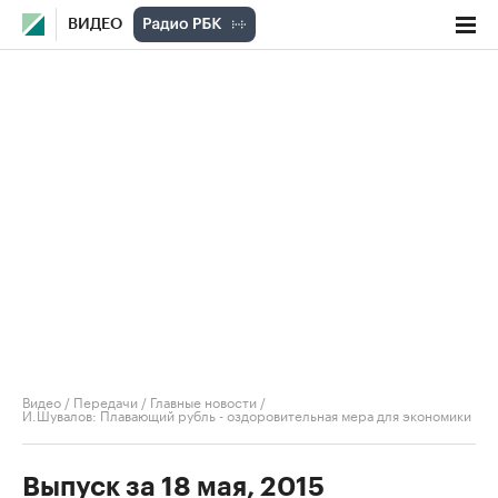
ВИДЕО
Видео
/
Передачи
/
Главные новости
/
И.Шувалов: Плавающий рубль - оздоровительная мера для экономики
Выпуск за 18 мая, 2015