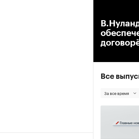
00
В.Нуланд
обеспеч
договор
Все выпу
За все время