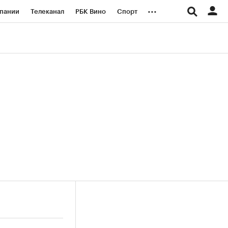
...
пании
Телеканал
РБК Вино
Спорт
ые проекты
Город
Стиль
Крипто
Спецпроекты СПб
логии и медиа
Финансы