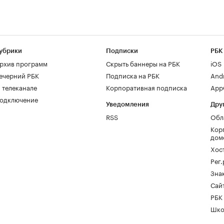
убрики
Подписки
РБК
рхив программ
Скрыть баннеры на РБК
iOS
ечерний РБК
Подписка на РБК
And
 телеканале
Корпоративная подписка
AppG
одключение
Уведомления
Дру
RSS
Обл
Кор
дом
Хос
Рег
Зна
Сайт
РБК
Шко