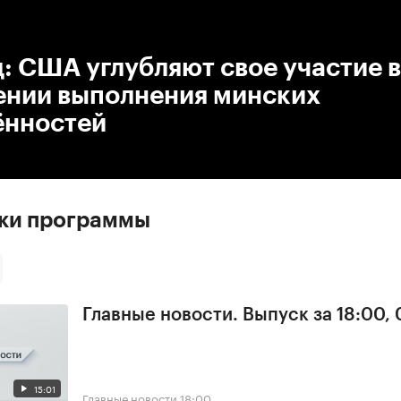
:00
/
00:00
: США углубляют свое участие в
ении выполнения минских
ённостей
ски программы
Главные новости. Выпуск за 18:00, 
15:01
Главные новости
18:00