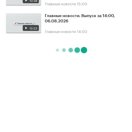
10:39
Главные новости
15:00
Главные новости. Выпуск за 14:00,
06.08.2026
10:23
Главные новости
14:00