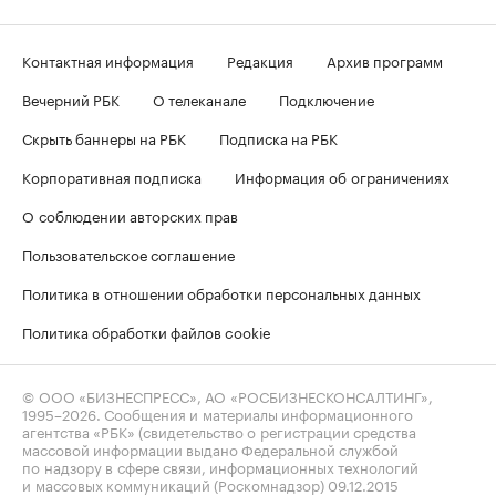
Контактная информация
Редакция
Архив программ
Вечерний РБК
О телеканале
Подключение
Скрыть баннеры на РБК
Подписка на РБК
Корпоративная подписка
Информация об ограничениях
О соблюдении авторских прав
Пользовательское соглашение
Политика в отношении обработки персональных данных
Политика обработки файлов cookie
© ООО «БИЗНЕСПРЕСС», АО «РОСБИЗНЕСКОНСАЛТИНГ»,
1995–2026
. Сообщения и материалы информационного
агентства «РБК» (свидетельство о регистрации средства
массовой информации выдано Федеральной службой
по надзору в сфере связи, информационных технологий
и массовых коммуникаций (Роскомнадзор) 09.12.2015