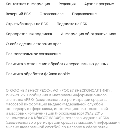
Контактная информация
Редакция
Архив программ
Вечерний РБК
О телеканале
Подключение
Скрыть баннеры на РБК
Подписка на РБК
Корпоративная подписка
Информация об ограничениях
О соблюдении авторских прав
Пользовательское соглашение
Политика в отношении обработки персональных данных
Политика обработки файлов cookie
© ООО «БИЗНЕСПРЕСС», АО «РОСБИЗНЕСКОНСАЛТИНГ»,
1995–2026
. Сообщения и материалы информационного
агентства «РБК» (свидетельство о регистрации средства
массовой информации выдано Федеральной службой
по надзору в сфере связи, информационных технологий
и массовых коммуникаций (Роскомнадзор) 09.12.2015
за номером ИА №ФС77-63848) и сетевого издания «РБК»
(свидетельство о регистрации средства массовой информации
выдано Федеральной службой по надзору в сфере связи,