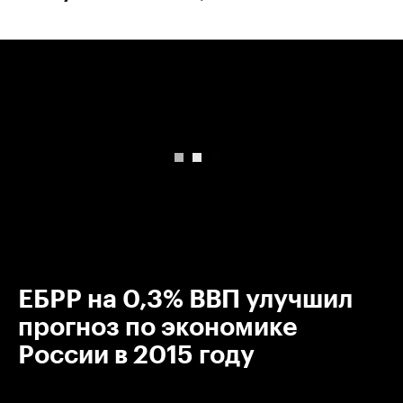
00:00
/
00:00
ЕБРР на 0,3% ВВП улучшил
прогноз по экономике
России в 2015 году