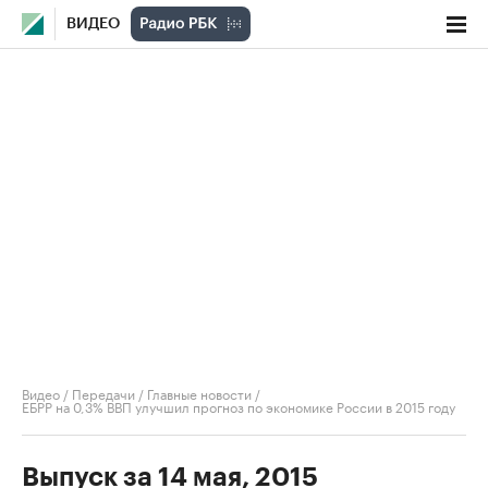
ВИДЕО
Видео
/
Передачи
/
Главные новости
/
ЕБРР на 0,3% ВВП улучшил прогноз по экономике России в 2015 году
Выпуск за 14 мая, 2015