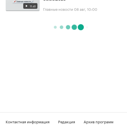
11:41
Главные новости
08 авг, 10:00
Контактная информация
Редакция
Архив программ