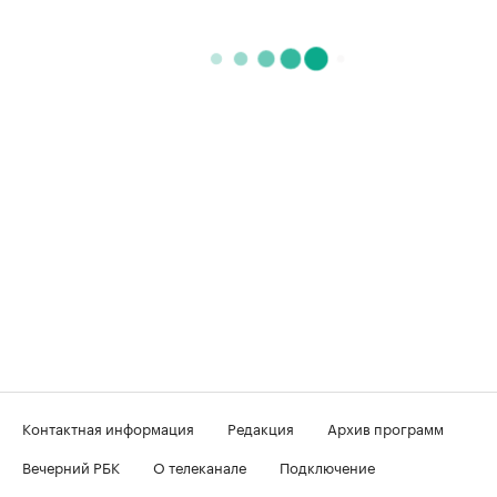
Контактная информация
Редакция
Архив программ
Вечерний РБК
О телеканале
Подключение