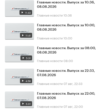
Главные новости. Выпуск за 10:36,
08.08.2026
11:43
Главные новости
10:36
Главные новости. Выпуск за 10:00,
08.08.2026
11:41
Главные новости
10:00
Главные новости. Выпуск за 08:00,
08.08.2026
5:31
Главные новости
08:00
Главные новости. Выпуск за 22:33,
07.08.2026
4:58
Главные новости
07 авг, 22:33
Главные новости. Выпуск за 22:00,
07.08.2026
5:01
Главные новости
07 авг, 22:00