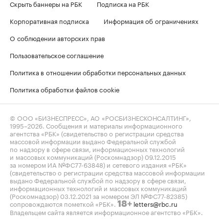
Скрыть баннеры на РБК
Подписка на РБК
Корпоративная подписка
Информация об ограничениях
О соблюдении авторских прав
Пользовательское соглашение
Политика в отношении обработки персональных данных
Политика обработки файлов cookie
© ООО «БИЗНЕСПРЕСС», АО «РОСБИЗНЕСКОНСАЛТИНГ»,
1995–2026
. Сообщения и материалы информационного
агентства «РБК» (свидетельство о регистрации средства
массовой информации выдано Федеральной службой
по надзору в сфере связи, информационных технологий
и массовых коммуникаций (Роскомнадзор) 09.12.2015
за номером ИА №ФС77-63848) и сетевого издания «РБК»
(свидетельство о регистрации средства массовой информации
выдано Федеральной службой по надзору в сфере связи,
информационных технологий и массовых коммуникаций
(Роскомнадзор) 03.12.2021 за номером ЭЛ №ФС77-82385)
сопровождаются пометкой «РБК».
letters@rbc.ru
18+
Владельцем сайта является информационное агентство «РБК».