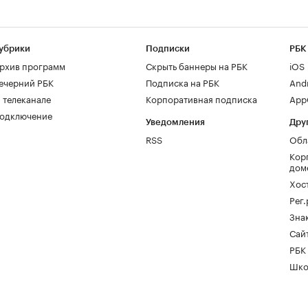
убрики
Подписки
РБК
рхив программ
Скрыть баннеры на РБК
iOS
ечерний РБК
Подписка на РБК
And
 телеканале
Корпоративная подписка
AppG
одключение
Уведомления
Дру
RSS
Обл
Кор
дом
Хос
Рег
Зна
Сайт
РБК
Шко