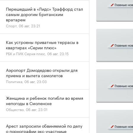
Перешедший в «Лидс» Траффорд стал
самым дорогим британским
вратарем
Спорт, 06 авг, 23:21
Как устроены приватные террасы в
квартирах «Серии плюс»
РБК и ПИК Серия плюс, 06 авг, 23:15
Аэропорт Домодедово открыли для
приема и вылета самолетов
Политика, 06 авг, 23:03
Женщина и ребенок погибли во время
непогоды в Смоленске
Общество, 06 авг, 23:01
Арест запросили обвиняемой по делу
о порнографии экс-участнице