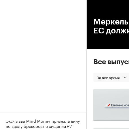
00
Меркель
ЕС долж
Все выпу
За все время
Экс-глава Mind Money признала вину
по «делу брокеров» о хищении ₽7