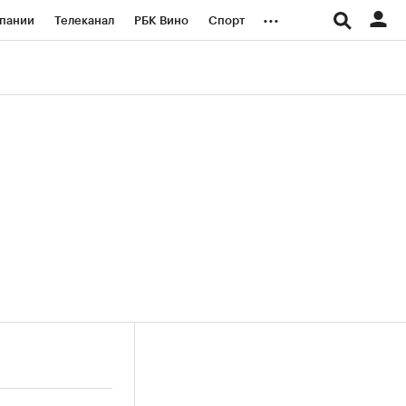
...
пании
Телеканал
РБК Вино
Спорт
ые проекты
Город
Стиль
Крипто
Спецпроекты СПб
логии и медиа
Финансы