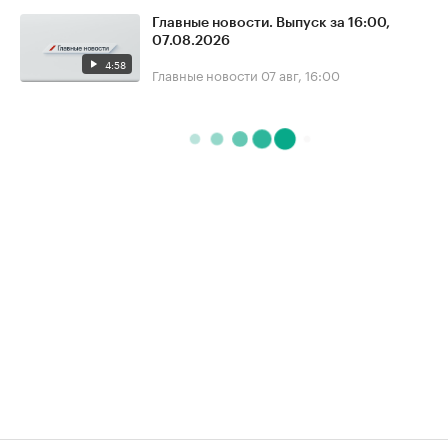
Главные новости. Выпуск за 16:00,
07.08.2026
4:58
Главные новости
07 авг, 16:00