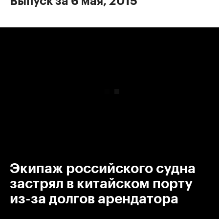
Выпуск за 6 мая, 2015
00:00
/
00:00
Экипаж российского судна
застрял в китайском порту
из-за долгов арендатора