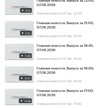
Главные новости. Выпуск за 22:00,
07.08.2026
5:01
Главные новости
07 авг, 22:00
Главные новости. Выпуск за 21:00,
07.08.2026
5:01
Главные новости
07 авг, 21:00
Главные новости. Выпуск за 18:45,
07.08.2026
11:58
Главные новости
07 авг, 18:45
Главные новости. Выпуск за 18:00,
07.08.2026
15:01
Главные новости
07 авг, 18:00
Главные новости. Выпуск за 17:00,
07.08.2026
14:49
Главные новости
07 авг, 17:00