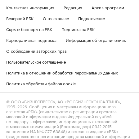
Контактная информация
Редакция
Архив программ
Вечерний РБК
О телеканале
Подключение
Скрыть баннеры на РБК
Подписка на РБК
Корпоративная подписка
Информация об ограничениях
О соблюдении авторских прав
Пользовательское соглашение
Политика в отношении обработки персональных данных
Политика обработки файлов cookie
© ООО «БИЗНЕСПРЕСС», АО «РОСБИЗНЕСКОНСАЛТИНГ»,
1995–2026
. Сообщения и материалы информационного
агентства «РБК» (свидетельство о регистрации средства
массовой информации выдано Федеральной службой
по надзору в сфере связи, информационных технологий
и массовых коммуникаций (Роскомнадзор) 09.12.2015
за номером ИА №ФС77-63848) и сетевого издания «РБК»
(свидетельство о регистрации средства массовой информации