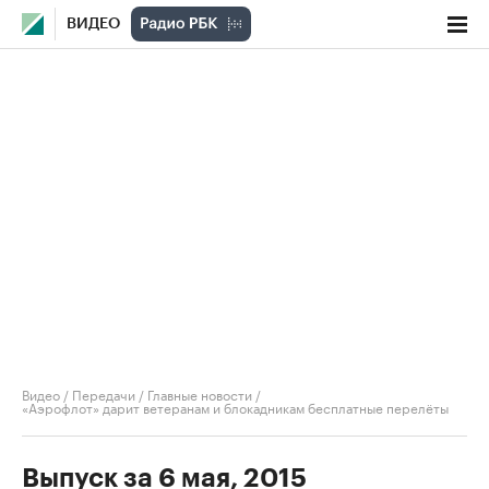
ВИДЕО
Видео
/
Передачи
/
Главные новости
/
«Аэрофлот» дарит ветеранам и блокадникам бесплатные перелёты
Выпуск за 6 мая, 2015