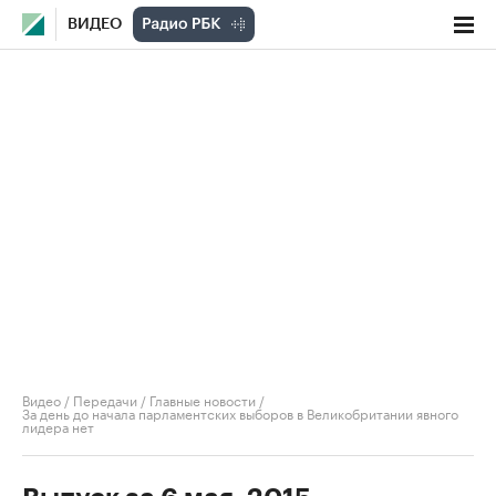
ВИДЕО
Видео
/
Передачи
/
Главные новости
/
За день до начала парламентских выборов в Великобритании явного
лидера нет