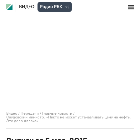
ВИДЕО
Видео
/
Передачи
/
Главные новости
/
Саудовский министр: «Никто не может устанавливать цену на нефть.
Это дело Аллаха»