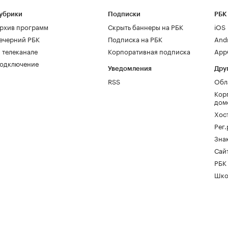
убрики
Подписки
РБК
рхив программ
Скрыть баннеры на РБК
iOS
ечерний РБК
Подписка на РБК
And
 телеканале
Корпоративная подписка
AppG
одключение
Уведомления
Дру
RSS
Обл
Кор
дом
Хос
Рег
Зна
Сайт
РБК
Шко