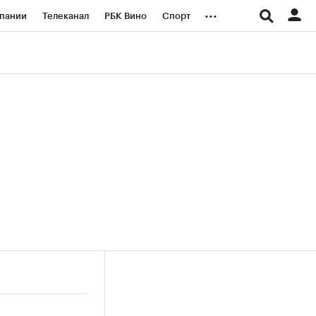
...
пании
Телеканал
РБК Вино
Спорт
ые проекты
Город
Стиль
Крипто
Спецпроекты СПб
логии и медиа
Финансы