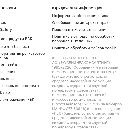
 Новости
Юридическая информация
Информация об ограничениях
roid
О соблюдении авторских прав
allery
Пользовательское соглашение
Политика в отношении обработки
гие продукты РБК
персональных данных
ако для бизнеса
Политика обработки файлов cookie
поративный регистратор
енов
© ООО «БИЗНЕСПРЕСС»,
АО «РОСБИЗНЕСКОНСАЛТИНГ»,
тинг сайтов
1995–2026
. Сообщения и материалы
.решения
информационного агентства «РБК»
(свидетельство о регистрации
комства
средства массовой информации
 знакомств podbor.ru
выдано Федеральной службой
по надзору в сфере связи,
 Курсы
информационных технологий
ла управления РБК
и массовых коммуникаций
(Роскомнадзор) 09.12.2015 за номером
ИА №ФС77-63848) и сетевого издания
«РБК» (свидетельство о регистрации
средства массовой информации
выдано Федеральной службой
по надзору в сфере связи,