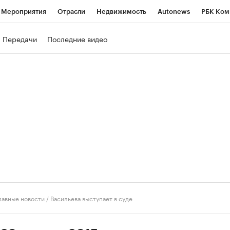
Мероприятия
Отрасли
Недвижимость
Autonews
РБК Ком
ние
РБК Курсы
РБК Life
Тренды
Визионеры
Национальн
Передачи
Последние видео
б
Исследования
Кредитные рейтинги
Франшизы
Газета
роверка контрагентов
Политика
Экономика
Бизнес
Техно
лавные новости
/
Васильева выступает в суде