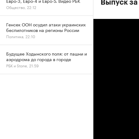
Евро-3, Евро-4 и Евро-5. Видео РБК
Выпуск за
Общество, 22:12
Генсек ООН осудил атаки украинских
беспилотников на регионы России
Политика, 22:10
Будущее Ходынского поля: от пашни и
аэродрома до города в городе
РБК и Stone, 21:59