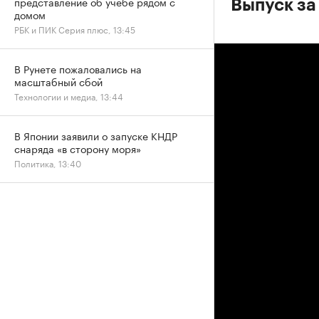
представление об учебе рядом с
Выпуск за
домом
РБК и ПИК Серия плюс, 13:45
В Рунете пожаловались на
масштабный сбой
Технологии и медиа, 13:44
В Японии заявили о запуске КНДР
снаряда «в сторону моря»
Политика, 13:40