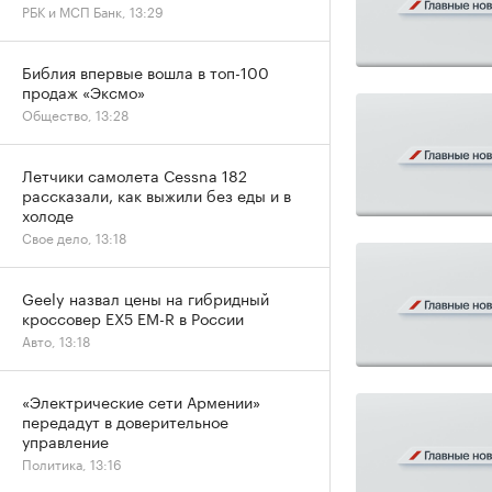
РБК и МСП Банк, 13:29
Библия впервые вошла в топ-100
продаж «Эксмо»
Общество, 13:28
Летчики самолета Cessna 182
рассказали, как выжили без еды и в
холоде
Свое дело, 13:18
Geely назвал цены на гибридный
кроссовер EX5 EM-R в России
Авто, 13:18
«Электрические сети Армении»
передадут в доверительное
управление
Политика, 13:16