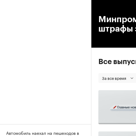
00
Минпром
штрафы 
Все выпу
За все время
Автомобиль наехал на пешеходов в