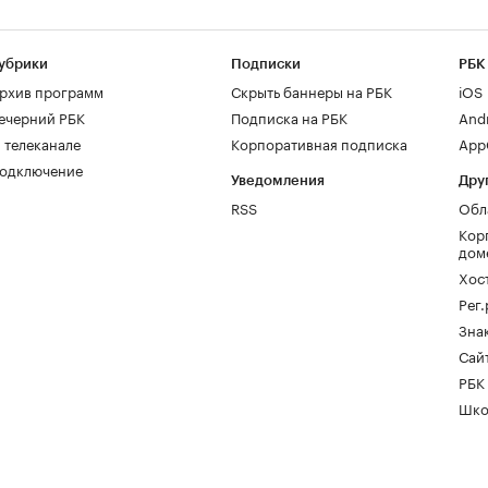
убрики
Подписки
РБК
рхив программ
Скрыть баннеры на РБК
iOS
ечерний РБК
Подписка на РБК
And
 телеканале
Корпоративная подписка
AppG
одключение
Уведомления
Дру
RSS
Обл
Кор
дом
Хос
Рег
Зна
Сайт
РБК
Шко