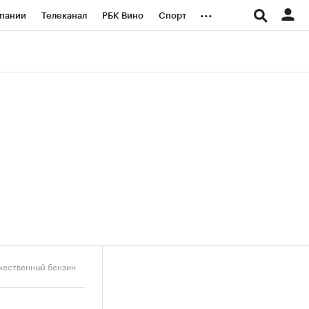
...
пании
Телеканал
РБК Вино
Спорт
ые проекты
Город
Стиль
Крипто
Спецпроекты СПб
логии и медиа
Финансы
чественный бензин