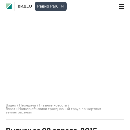
ВИДЕО
Видео
/
Передачи
/
Главные новости
/
Власти Непала объявили трёхдневный траур по жертвам
землетрясения