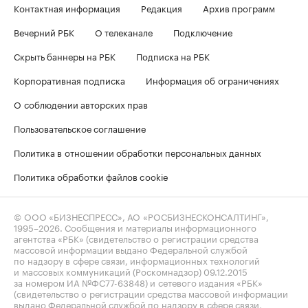
Контактная информация
Редакция
Архив программ
Вечерний РБК
О телеканале
Подключение
Скрыть баннеры на РБК
Подписка на РБК
Корпоративная подписка
Информация об ограничениях
О соблюдении авторских прав
Пользовательское соглашение
Политика в отношении обработки персональных данных
Политика обработки файлов cookie
© ООО «БИЗНЕСПРЕСС», АО «РОСБИЗНЕСКОНСАЛТИНГ»,
1995–2026
. Сообщения и материалы информационного
агентства «РБК» (свидетельство о регистрации средства
массовой информации выдано Федеральной службой
по надзору в сфере связи, информационных технологий
и массовых коммуникаций (Роскомнадзор) 09.12.2015
за номером ИА №ФС77-63848) и сетевого издания «РБК»
(свидетельство о регистрации средства массовой информации
выдано Федеральной службой по надзору в сфере связи,