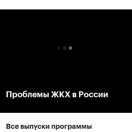
00:00
/
00:00
Проблемы ЖКХ в России
Все выпуски программы