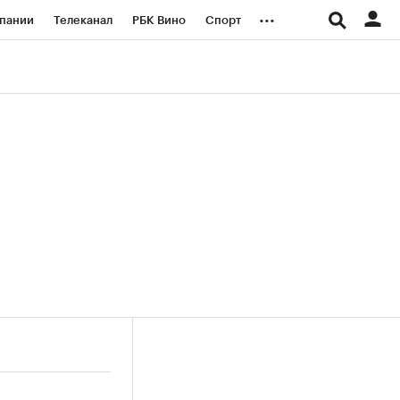
...
пании
Телеканал
РБК Вино
Спорт
ые проекты
Город
Стиль
Крипто
Спецпроекты СПб
логии и медиа
Финансы