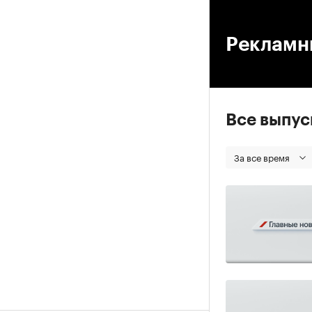
00
Рекламн
Все выпу
За все время