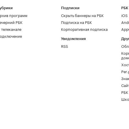
убрики
Подписки
РБК
рхив программ
Скрыть баннеры на РБК
iOS
ечерний РБК
Подписка на РБК
And
 телеканале
Корпоративная подписка
AppG
одключение
Уведомления
Дру
RSS
Обл
Кор
дом
Хос
Рег
Зна
Сайт
РБК
Шко