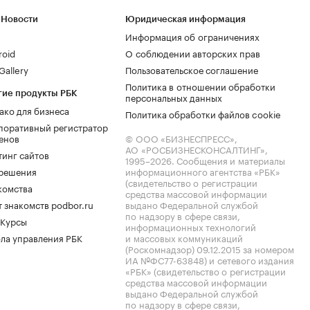
 Новости
Юридическая информация
Информация об ограничениях
roid
О соблюдении авторских прав
allery
Пользовательское соглашение
Политика в отношении обработки
гие продукты РБК
персональных данных
ако для бизнеса
Политика обработки файлов cookie
поративный регистратор
енов
© ООО «БИЗНЕСПРЕСС»,
АО «РОСБИЗНЕСКОНСАЛТИНГ»,
тинг сайтов
1995–2026
. Сообщения и материалы
.решения
информационного агентства «РБК»
(свидетельство о регистрации
комства
средства массовой информации
 знакомств podbor.ru
выдано Федеральной службой
по надзору в сфере связи,
 Курсы
информационных технологий
ла управления РБК
и массовых коммуникаций
(Роскомнадзор) 09.12.2015 за номером
ИА №ФС77-63848) и сетевого издания
«РБК» (свидетельство о регистрации
средства массовой информации
выдано Федеральной службой
по надзору в сфере связи,