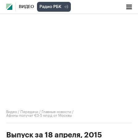
ВИДЕО
Видео
/
Передачи
/
Главные новости
/
Афины получат €3-5 млрд от Москвы
Выпуск за 18 апреля, 2015