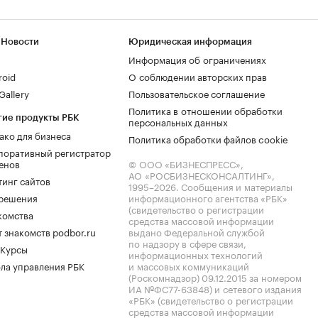
 Новости
Юридическая информация
Информация об ограничениях
roid
О соблюдении авторских прав
allery
Пользовательское соглашение
Политика в отношении обработки
гие продукты РБК
персональных данных
ако для бизнеса
Политика обработки файлов cookie
поративный регистратор
енов
© ООО «БИЗНЕСПРЕСС»,
АО «РОСБИЗНЕСКОНСАЛТИНГ»,
тинг сайтов
1995–2026
. Сообщения и материалы
.решения
информационного агентства «РБК»
(свидетельство о регистрации
комства
средства массовой информации
 знакомств podbor.ru
выдано Федеральной службой
по надзору в сфере связи,
 Курсы
информационных технологий
ла управления РБК
и массовых коммуникаций
(Роскомнадзор) 09.12.2015 за номером
ИА №ФС77-63848) и сетевого издания
«РБК» (свидетельство о регистрации
средства массовой информации