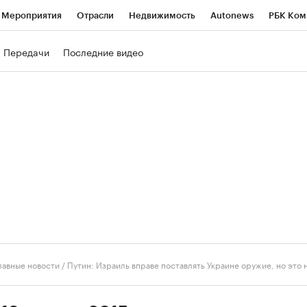
Мероприятия
Отрасли
Недвижимость
Autonews
РБК Ком
ние
РБК Курсы
РБК Life
Тренды
Визионеры
Национальн
Передачи
Последние видео
б
Исследования
Кредитные рейтинги
Франшизы
Газета
роверка контрагентов
Политика
Экономика
Бизнес
Техно
лавные новости
/
Путин: Израиль вправе поставлять Украине оружие, но это