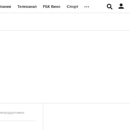
...
пании
Телеканал
РБК Вино
Спорт
ые проекты
Город
Стиль
Крипто
Спецпроекты СПб
логии и медиа
Финансы
 непродуктивно