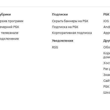
убрики
Подписки
РБК
рхив программ
Скрыть баннеры на РБК
iOS
ечерний РБК
Подписка на РБК
And
 телеканале
Корпоративная подписка
AppG
одключение
Уведомления
Дру
RSS
Обл
Кор
дом
Хос
Рег
Зна
Сайт
РБК
Шко