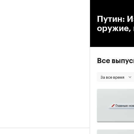
00
Путин: И
оружие, 
Все выпу
За все время