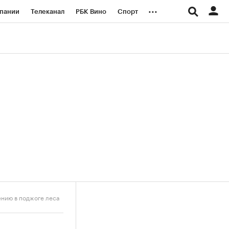
...
пании
Телеканал
РБК Вино
Спорт
ые проекты
Город
Стиль
Крипто
Спецпроекты СПб
логии и медиа
Финансы
ению в поджоге леса