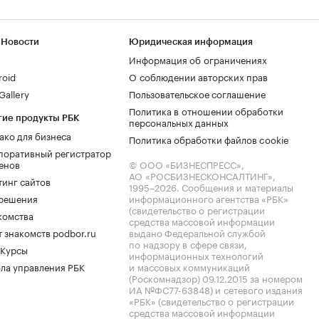
 Новости
Юридическая информация
Информация об ограничениях
roid
О соблюдении авторских прав
allery
Пользовательское соглашение
Политика в отношении обработки
гие продукты РБК
персональных данных
ако для бизнеса
Политика обработки файлов cookie
поративный регистратор
енов
© ООО «БИЗНЕСПРЕСС»,
АО «РОСБИЗНЕСКОНСАЛТИНГ»,
тинг сайтов
1995–2026
. Сообщения и материалы
.решения
информационного агентства «РБК»
(свидетельство о регистрации
комства
средства массовой информации
 знакомств podbor.ru
выдано Федеральной службой
по надзору в сфере связи,
 Курсы
информационных технологий
ла управления РБК
и массовых коммуникаций
(Роскомнадзор) 09.12.2015 за номером
ИА №ФС77-63848) и сетевого издания
«РБК» (свидетельство о регистрации
средства массовой информации