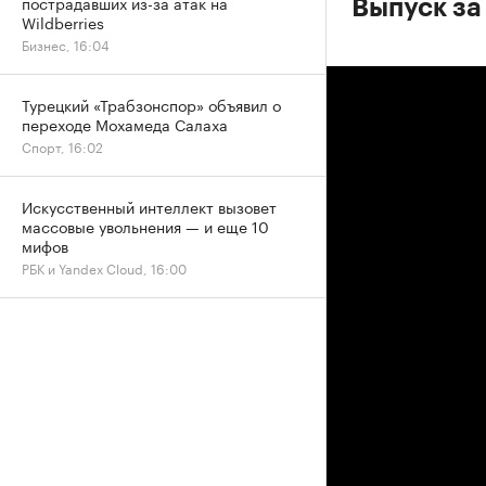
пострадавших из-за атак на
Выпуск за 
Wildberries
Бизнес, 16:04
Турецкий «Трабзонспор» объявил о
переходе Мохамеда Салаха
Спорт, 16:02
Искусственный интеллект вызовет
массовые увольнения — и еще 10
мифов
РБК и Yandex Cloud, 16:00