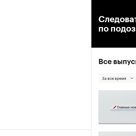
00
Следова
по подоз
Все выпу
За все время