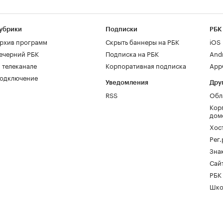
убрики
Подписки
РБК
рхив программ
Скрыть баннеры на РБК
iOS
ечерний РБК
Подписка на РБК
And
 телеканале
Корпоративная подписка
AppG
одключение
Уведомления
Дру
RSS
Обл
Кор
дом
Хос
Рег
Зна
Сайт
РБК
Шко