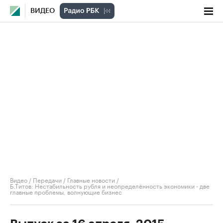
ВИДЕО
Видео
/
Передачи
/
Главные новости
/
Б.Титов: Нестабильность рубля и неопределённость экономики - две
главные проблемы, волнующие бизнес