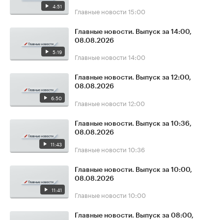
4:51
Главные новости
15:00
Главные новости. Выпуск за 14:00,
08.08.2026
5:19
Главные новости
14:00
Главные новости. Выпуск за 12:00,
08.08.2026
6:50
Главные новости
12:00
Главные новости. Выпуск за 10:36,
08.08.2026
11:43
Главные новости
10:36
Главные новости. Выпуск за 10:00,
08.08.2026
11:41
Главные новости
10:00
Главные новости. Выпуск за 08:00,