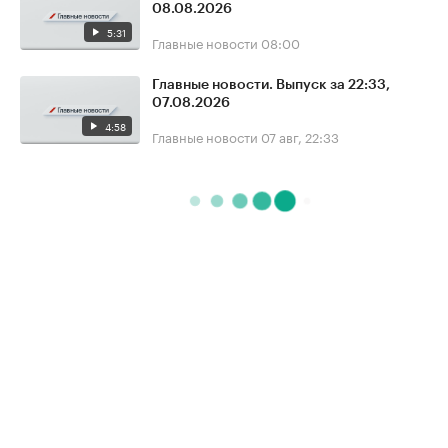
08.08.2026
5:31
Главные новости
08:00
Главные новости. Выпуск за 22:33,
07.08.2026
4:58
Главные новости
07 авг, 22:33