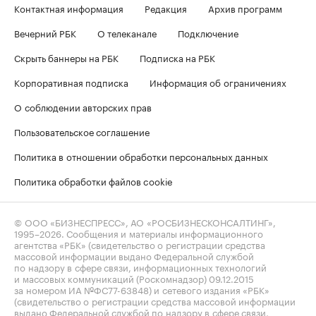
Контактная информация
Редакция
Архив программ
Вечерний РБК
О телеканале
Подключение
Скрыть баннеры на РБК
Подписка на РБК
Корпоративная подписка
Информация об ограничениях
О соблюдении авторских прав
Пользовательское соглашение
Политика в отношении обработки персональных данных
Политика обработки файлов cookie
© ООО «БИЗНЕСПРЕСС», АО «РОСБИЗНЕСКОНСАЛТИНГ»,
1995–2026
. Сообщения и материалы информационного
агентства «РБК» (свидетельство о регистрации средства
массовой информации выдано Федеральной службой
по надзору в сфере связи, информационных технологий
и массовых коммуникаций (Роскомнадзор) 09.12.2015
за номером ИА №ФС77-63848) и сетевого издания «РБК»
(свидетельство о регистрации средства массовой информации
выдано Федеральной службой по надзору в сфере связи,