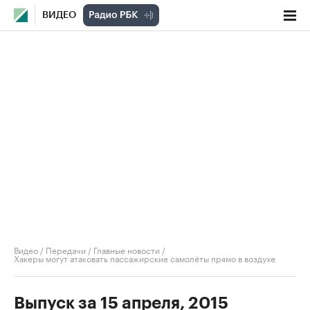
ВИДЕО
Видео
/
Передачи
/
Главные новости
/
Хакеры могут атаковать пассажирские самолёты прямо в воздухе
Выпуск за 15 апреля, 2015